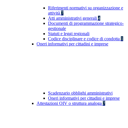
Riferimenti normativi su organizzazione e
attività
7
Atti amministrativi generali
4
Documenti di programmazione strategico-
gestionale
Statuti e leggi regionali
Codice disciplinare e codice di condotta
1
Oneri informativi per cittadini e imprese
Scadenzario obblighi amministrativi
Oneri informativi per cittadini e imprese
Attestazioni OIV o struttura analoga
7