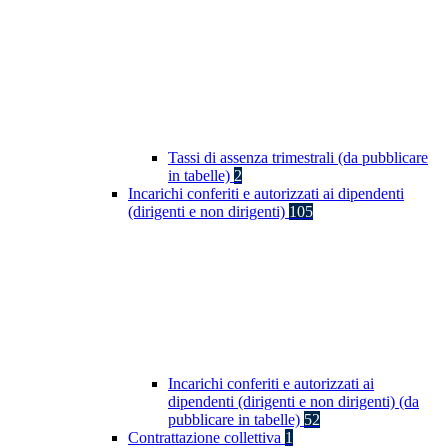
Tassi di assenza trimestrali (da pubblicare
in tabelle)
2
Incarichi conferiti e autorizzati ai dipendenti
(dirigenti e non dirigenti)
105
Incarichi conferiti e autorizzati ai
dipendenti (dirigenti e non dirigenti) (da
pubblicare in tabelle)
52
Contrattazione collettiva
1