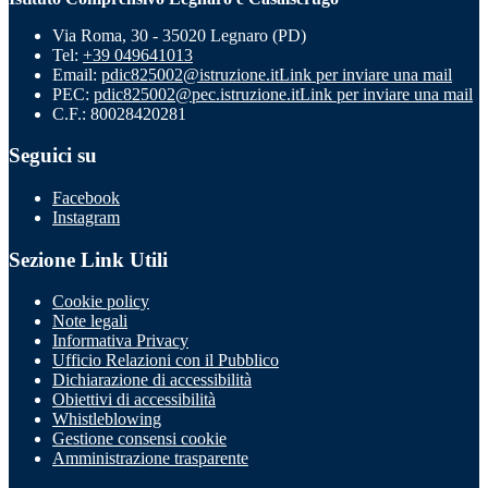
Via Roma, 30 - 35020 Legnaro (PD)
Tel:
+39 049641013
Email:
pdic825002@istruzione.it
Link per inviare una mail
PEC:
pdic825002@pec.istruzione.it
Link per inviare una mail
C.F.: 80028420281
Seguici su
Facebook
Instagram
Sezione Link Utili
Cookie policy
Note legali
Informativa Privacy
Ufficio Relazioni con il Pubblico
Dichiarazione di accessibilità
Obiettivi di accessibilità
Whistleblowing
Gestione consensi cookie
Amministrazione trasparente