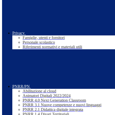
Privacy
Famiglie, utenti e fornitori
Personale scolastico
Riferimenti normativi e materiali utili
PNRR/PN
Abilitazione al cloud
Animatori Digitali 2022/2024
PNRR 4.0 Next Generation Classroom
PNRR 3.1 Nuove competenze e nuovi linguaggi
PNRR 2.1 Didattica digitale integrata
PNRR 1.4 Divari Territoriali