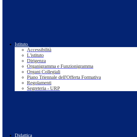
Istituto
Accessibilità
L'istituto
Dirigenza
Organigramma e Funzionigramma
Organi Collegiali
Piano Triennale dell'Offerta Formativa
Regolamenti
Segreteria - URP
Didattica