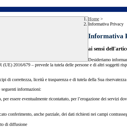
Home
>
Informativa Privacy
Informativa 
ai sensi dell'a
Desideriamo informare
R (UE) 2016/679
– prevede la tutela delle persone e di altri soggetti ri
i di correttezza, liceità e trasparenza e di tutela della Sua riservatezza e
 seguenti informazioni:
tatto, per essere eventualmente ricontattato, per l’erogazione dei servizi
ncato conferimento, anche parziale, dei dati richiesti nei campi contrass
to di diffusione