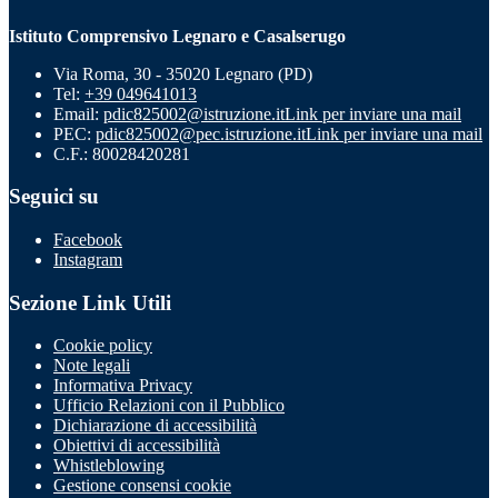
Istituto Comprensivo Legnaro e Casalserugo
Via Roma, 30 - 35020 Legnaro (PD)
Tel:
+39 049641013
Email:
pdic825002@istruzione.it
Link per inviare una mail
PEC:
pdic825002@pec.istruzione.it
Link per inviare una mail
C.F.: 80028420281
Seguici su
Facebook
Instagram
Sezione Link Utili
Cookie policy
Note legali
Informativa Privacy
Ufficio Relazioni con il Pubblico
Dichiarazione di accessibilità
Obiettivi di accessibilità
Whistleblowing
Gestione consensi cookie