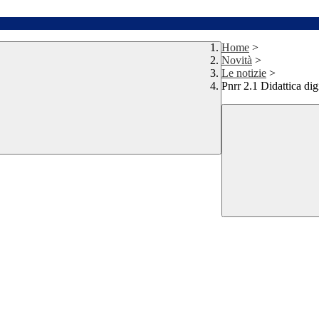
Home
>
Novità
>
Le notizie
>
Pnrr 2.1 Didattica digi