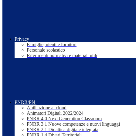
Privacy
Famiglie, utenti e fornitori
Personale scolastico
Riferimenti normativi e materiali utili
PNRR/PN
Abilitazione al cloud
Animatori Digitali 2022/2024
PNRR 4.0 Next Generation Classroom
PNRR 3.1 Nuove competenze e nuovi linguaggi
PNRR 2.1 Didattica digitale integrata
PNRR 1.4 Divari Territoriali