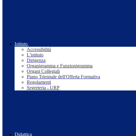
Istituto
Accessibilità
L'istituto
Dirigenza
Organigramma e Funzionigramma
Organi Collegiali
Piano Triennale dell'Offerta Formativa
Regolamenti
Segreteria - URP
Didattica