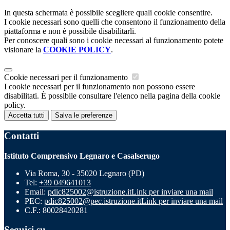
In questa schermata è possibile scegliere quali cookie consentire.
I cookie necessari sono quelli che consentono il funzionamento della
piattaforma e non è possibile disabilitarli.
Per conoscere quali sono i cookie necessari al funzionamento potete
visionare la
COOKIE POLICY
.
Cookie necessari per il funzionamento
I cookie necessari per il funzionamento non possono essere
disabilitati. È possibile consultare l'elenco nella pagina della cookie
policy.
Accetta tutti
Salva le preferenze
Contatti
Istituto Comprensivo Legnaro e Casalserugo
Via Roma, 30 - 35020 Legnaro (PD)
Tel:
+39 049641013
Email:
pdic825002@istruzione.it
Link per inviare una mail
PEC:
pdic825002@pec.istruzione.it
Link per inviare una mail
C.F.: 80028420281
Seguici su