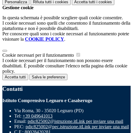
Personalizza
Rifiuta tutti
i cookies
Accetta tutti
i cookies
Gestione cookie
In questa schermata è possibile scegliere quali cookie consentire.
I cookie necessari sono quelli che consentono il funzionamento della
piattaforma e non è possibile disabilitarli.
Per conoscere quali sono i cookie necessari al funzionamento potete
visionare la
COOKIE POLICY
.
Cookie necessari per il funzionamento
I cookie necessari per il funzionamento non possono essere
disabilitati. È possibile consultare l'elenco nella pagina della cookie
policy.
Accetta tutti
Salva le preferenze
Contatti
Istituto Comprensivo Legnaro e Casalserugo
Via Roma, 30 - 35020 Legnaro (PD)
Tel:
+39 049641013
Email:
pdic825002@istruzione.it
Link per inviare una mail
PEC:
pdic825002@pec.istruzione.it
Link per inviare una mail
C.F.: 80028420281