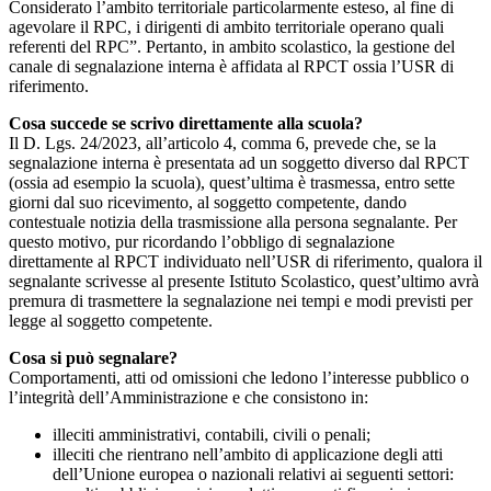
Considerato l’ambito territoriale particolarmente esteso, al fine di
agevolare il RPC, i dirigenti di ambito territoriale operano quali
referenti del RPC”. Pertanto, in ambito scolastico, la gestione del
canale di segnalazione interna è affidata al RPCT ossia l’USR di
riferimento.
Cosa succede se scrivo direttamente alla scuola?
Il D. Lgs. 24/2023, all’articolo 4, comma 6, prevede che, se la
segnalazione interna è presentata ad un soggetto diverso dal RPCT
(ossia ad esempio la scuola), quest’ultima è trasmessa, entro sette
giorni dal suo ricevimento, al soggetto competente, dando
contestuale notizia della trasmissione alla persona segnalante. Per
questo motivo, pur ricordando l’obbligo di segnalazione
direttamente al RPCT individuato nell’USR di riferimento, qualora il
segnalante scrivesse al presente Istituto Scolastico, quest’ultimo avrà
premura di trasmettere la segnalazione nei tempi e modi previsti per
legge al soggetto competente.
Cosa si può segnalare?
Comportamenti, atti od omissioni che ledono l’interesse pubblico o
l’integrità dell’Amministrazione e che consistono in:
illeciti amministrativi, contabili, civili o penali;
illeciti che rientrano nell’ambito di applicazione degli atti
dell’Unione europea o nazionali relativi ai seguenti settori: