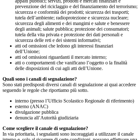
appalti pubblici; servizi, prodotti e mercati finanziari e
prevenzione del riciclaggio e del finanziamento del terrorismo;
sicurezza e conformità dei prodotti; sicurezza dei trasporti;
tutela dell’ambiente; radioprotezione e sicurezza nucleare;
sicurezza degli alimenti e dei mangimi e salute e benessere
degli animali; salute pubblica; protezione dei consumatori;
tutela della vita privata e protezione dei dati personali e
sicurezza delle reti e dei sistemi informativi;
atti od omissioni che ledono gli interessi finanziari
dell’Unione;
atti od omissioni riguardanti il mercato interno;
atti o comportamenti che vanificano l’oggetto o la finalità
delle disposizioni di cui agli atti dell’Unione.
Quali sono i canali di segnalazione?
Sono stati predisposti diversi canali di segnalazione ai quai accedere
seguendo le regole che riportiamo più sotto.
interno (presso l’Ufficio Scolastico Regionale di riferimento)
esterno (ANAC)
divulgazione pubblica
denuncia all’Autorità giudiziaria
Come scegliere il canale di segnalazione?
In via prioritaria, i segnalanti sono incoraggiati a utilizzare il canale
interno e, solo al ricorrere di certe condizioni, possono effettuare una