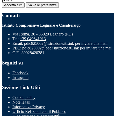
Accetta tutti
Salva le preferenze
Contatti
Istituto Comprensivo Legnaro e Casalserugo
Via Roma, 30 - 35020 Legnaro (PD)
Tel:
+39 049641013
Email:
pdic825002@istruzione.it
Link per inviare una mail
PEC:
pdic825002@pec.istruzione.it
Link per inviare una mail
C.F.: 80028420281
Seguici su
Facebook
Instagram
Sezione Link Utili
Cookie policy
Note legali
Informativa Privacy
Ufficio Relazioni con il Pubblico