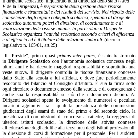
Il dirigente scolastico, inquadrato nella dirigenza dello stato (
Area
V
della Dirigenza), è
responsabile della gestione delle risorse
finanziarie e strumentali e dei risultati del servizio. Nel rispetto delle
competenze degli organi collegiali scolastici, spettano al dirigente
scolastico autonomi poteri di direzione, di coordinamento e di
valorizzazione delle risorse umane. In particolare il Dirigente
Scolastico organizza l’attività scolastica secondo criteri di efficienza
e di efficacia ed è il titolare delle relazioni sindacali.
(decreto
legislativo n. 165/01, art.25)
Il “Preside”, prima quasi
primus inter pares
, è stato trasformato
in
Dirigente Scolastico
con l’autonomia scolastica concessa negli
ultimi anni e ha ricevuto maggiori responsabilità e soprattutto una
veste nuova. Il dirigente controlla le risorse finanziarie concesse
dallo Stato alla scuola a lui affidata, e deve fare periodicamente
resoconto del bilancio al Consiglio d’Istituto. È sua la firma sotto
ogni circolare o documento emesso dalla scuola, e di conseguenza è
anche sua la responsabilità su ciò che i documenti dicono. Ai
Dirigenti scolastici spetta lo svolgimento di numerosi e peculiari
incarichi aggiuntivi tra i quali la presidenza delle commissioni
giudicatrici degli esami di stato del primo e del secondo ciclo, la
presidenza di commissioni di concorso a cattedre, la reggenza di
ulteriori istituti scolastici, la direzione delle attività connesse
all’educazione degli adulti e alla terza area degli istituti professionali,
la direzione di corsi di formazione per il personale. Per i suddetti