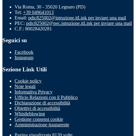
Via Roma, 30 - 35020 Legnaro (PD)
Tel:
+39 049641013
Email:
pdic825002@istruzione.it
Link per inviare una mail
PEC:
pdic825002@pec.istruzione.it
Link per inviare una mail
C.F.: 80028420281
Seguici su
Facebook
Instagram
Sezione Link Utili
Cookie policy
Note legali
Informativa Privacy
Ufficio Relazioni con il Pubblico
Dichiarazione di accessibilità
Obiettivi di accessibilità
Whistleblowing
Gestione consensi cookie
Amministrazione trasparente
Pagina visualizzata
8120
volte