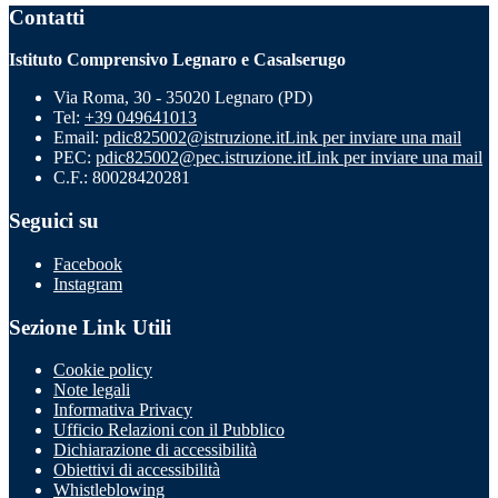
Contatti
Istituto Comprensivo Legnaro e Casalserugo
Via Roma, 30 - 35020 Legnaro (PD)
Tel:
+39 049641013
Email:
pdic825002@istruzione.it
Link per inviare una mail
PEC:
pdic825002@pec.istruzione.it
Link per inviare una mail
C.F.: 80028420281
Seguici su
Facebook
Instagram
Sezione Link Utili
Cookie policy
Note legali
Informativa Privacy
Ufficio Relazioni con il Pubblico
Dichiarazione di accessibilità
Obiettivi di accessibilità
Whistleblowing