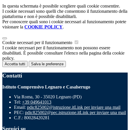
In questa schermata è possibile scegliere quali cookie consentire.
I cookie necessari sono quelli che consentono il funzionamento della
piattaforma e non è possibile disabilitarli.
Per conoscere quali sono i cookie necessari al funzionamento potete
visionare la
COOKIE POLICY
.
Cookie necessari per il funzionamento
I cookie necessari per il funzionamento non possono essere
disabilitati. È possibile consultare l'elenco nella pagina della cookie
policy.
Accetta tutti
Salva le preferenze
Contatti
Istituto Comprensivo Legnaro e Casalserugo
Via Roma, 30 - 35020 Legnaro (PD)
Tel:
+39 049641013
Email:
pdic825002@istruzione.it
Link per inviare una mail
PEC:
pdic825002@pec.istruzione.it
Link per inviare una mail
C.F.: 80028420281
Seguici su